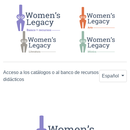
Salta a la
Saltar al
búsqueda
contenido
principal
Acceso a los catálogos o al banco de recursos
Español
didácticos