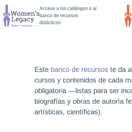
Salta a la
Saltar al
Acceso a los catálogos o al
búsqueda
contenido
banco de recursos
principal
didácticos
Este
banco de recursos
te da a
cursos y contenidos de cada ma
obligatoria ―listas para ser in
biografías y obras de autoría fe
artísticas, científicas).