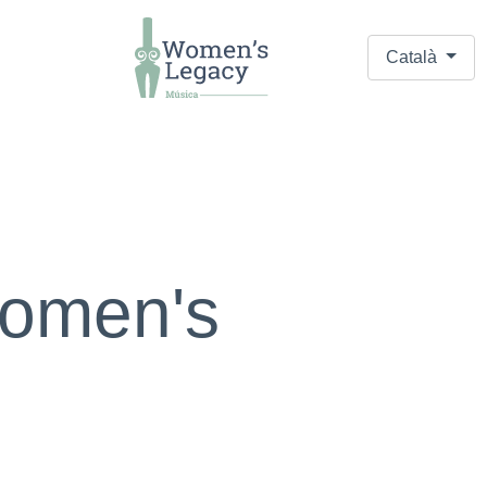
Català
omen's