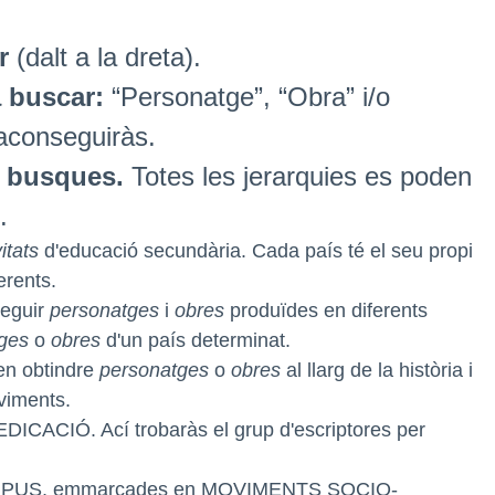
r
(dalt a la dreta).
 buscar:
“Personatge”, “Obra” i/o
 aconseguiràs.
ue busques.
Totes les jerarquies es poden
.
itats
d'educació secundària. Cada país té el seu propi
rents.
eguir
personatges
i
obres
produïdes en diferents
ges
o
obres
d'un país determinat.
n obtindre
personatges
o
obres
al llarg de la història i
viments.
ICACIÓ. Ací trobaràs el grup d'escriptores per
 TIPUS, emmarcades en MOVIMENTS SOCIO-