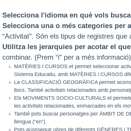
Selecciona l'idioma en què vols busca
Selecciona una o més categories per a
“Activitat”. Són els tipus de registres que
Utilitza les jerarquies per acotar el q
combinar. (Prem “i” per a més informació)
MATÈRIES I CURSOS et permet seleccionar
activ
Sistema Educatiu, amb MATÈRIES i CURSOS dife
La CLASSIFICACIÓ GEOGRÀFICA permet acons
llocs. També
activitats
relacionades amb
personat
Els MOVIMENTS SOCIO-CULTURALS et permete
les
activitats
relacionades, enmarcades en els mo
També pots buscar
personatges
per ÀMBIT DE DED
llengua (“en”).
Pots aconseguir
obres
de diferents GÈNERES i