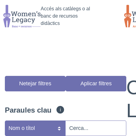
Anar
Saltar al
Anar al
Accés als catàlegs o al
a la
contingut
primer
banc de recursos
cerca
principal
resultat
didàctics
de la
cerca
Re
Netejar filtres
Paraules clau
i