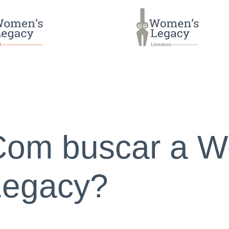
sultats de la cerca
Com buscar a W
Legacy?